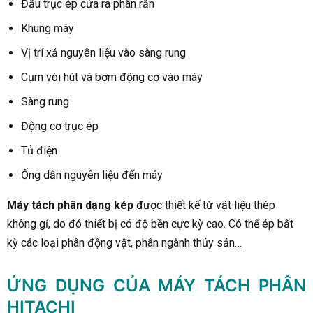
Đầu trục ép cửa ra phân rắn
Dimension
1950*1200*1600
2300*1250*1650
2450
Khung máy
mm
Vị trí xả nguyên liệu vào sàng rung
Cụm vòi hút và bơm động cơ vào máy
Sàng rung
Động cơ trục ép
Tủ điện
Ống dẫn nguyên liệu đến máy
Máy tách phân dạng kép
được thiết kế từ vật liệu thép
không gỉ, do đó thiết bị có độ bền cực kỳ cao. Có thể ép bất
kỳ các loại phân động vật, phân ngành thủy sản…
ỨNG DỤNG CỦA MÁY TÁCH PHÂN
HITACHI