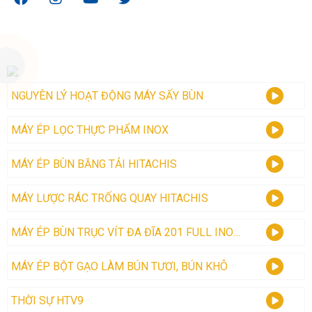
VIDEO CLIP
NGUYÊN LÝ HOẠT ĐỘNG MÁY SẤY BÙN
MÁY ÉP LỌC THỰC PHẨM INOX
MÁY ÉP BÙN BĂNG TẢI HITACHIS
MÁY LƯỢC RÁC TRỐNG QUAY HITACHIS
MÁY ÉP BÙN TRỤC VÍT ĐA ĐĨA 201 FULL INOX - HITACHIS
MÁY ÉP BỘT GẠO LÀM BÚN TƯƠI, BÚN KHÔ
THỜI SỰ HTV9