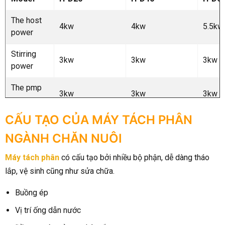
The host
4kw
4kw
5.5kw
power
Stirring
3kw
3kw
3kw
power
The pmp
3kw
3kw
3kw
power
CẤU TẠO CỦA MÁY TÁCH PHÂN
Vibrating
screen
30kw
60kw
60kw
NGÀNH CHĂN NUÔI
power
Máy tách phân
có cấu tạo bởi nhiều bộ phận, dễ dàng tháo
Screen
lắp, vệ sinh cũng như sửa chữa.
1010*80mm
1010*1100mm
1010
size
Buồng ép
Screw
160mm
160mm
219m
Vị trí ống dẫn nước
diameter