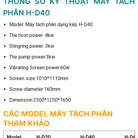
THÔNG SỐ KỸ THUẬT MÁY TÁCH
PHÂN H-D40
Model: Máy tách phân dạng kép H-D40
The host power: 4kw
Stingring power: 3kw
The pump power:3kw
Vibrating Screen power:60w
Screen size:1010*1110mm
Screw diameter:160mm
Dimension:2300*1250*1650
CÁC MODEL MÁY TÁCH PHÂN
THAM KHẢO
Model
H-D20
H-D40
H-D6