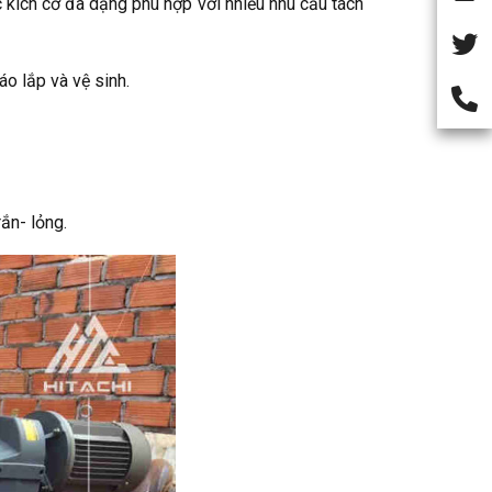
 kích cỡ đa dạng phù hợp với nhiều nhu cầu tách
o lắp và vệ sinh.
ắn- lỏng.