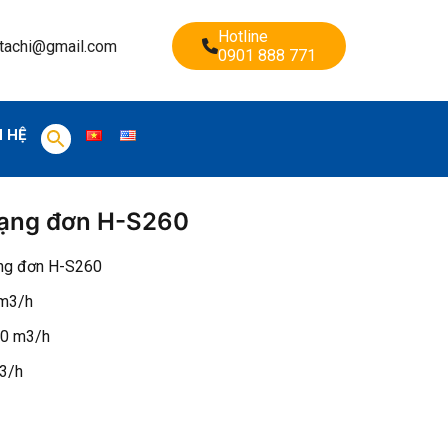
Hotline
tachi@gmail.com
0901 888 771
N HỆ
dạng đơn H-S260
ạng đơn H-S260
 m3/h
20 m3/h
m3/h