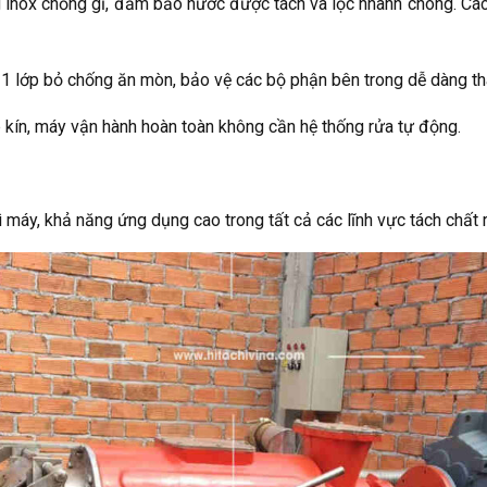
 inox chống gỉ, đảm bảo nước được tách và lọc nhanh chóng. Các
 1 lớp bỏ chống ăn mòn, bảo vệ các bộ phận bên trong dễ dàng thá
 kín, máy vận hành hoàn toàn không cần hệ thống rửa tự động.
ì máy, khả năng ứng dụng cao trong tất cả các lĩnh vực tách chất r