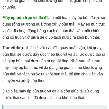
thải vì nó giảm thiểu khối lượng bùn thải, giảm chi phí vận
chuyển.
Máy ép bùn trục vít đa đĩa
là một loại máy ép bùn được sử
dụng rộng rãi trong quá trình xử lý bùn thải. Máy ép bùn trục
vít đa đĩa hoạt động bằng cách ép bùn thải vào một chiếc
ống có trục vít ở giữa để giúp tách nước ra khỏi bùn thải.
Trục vít được thiết kế với các đĩa quay xoắn vặn, khi quay,
bùn thải sẽ được đẩy dọc theo trục vít và áp lực được tạo ra
sẽ giúp bùn thải được ép ra ngoài ống. Nhờ vào cấu trúc
này, máy ép bùn trục vít đa đĩa giúp giảm thiểu khối lượng
bùn thải và tách nước ra khỏi bùn thải để tiện cho việc vận
chuyển và xử lý tiếp theo.
Đặc biệt, máy ép bùn trục vít đa đĩa còn giúp tái sử dụng
nước thải sau khi đã được tách ra khỏi bùn thải.