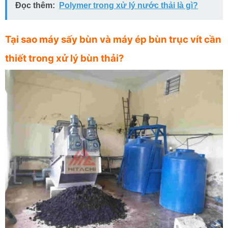
Đọc thêm:
Polymer trong xử lý nước thải là gì?
Tại sao máy sấy bùn và máy ép bùn trục vít cần
thiết trong xử lý bùn thải?