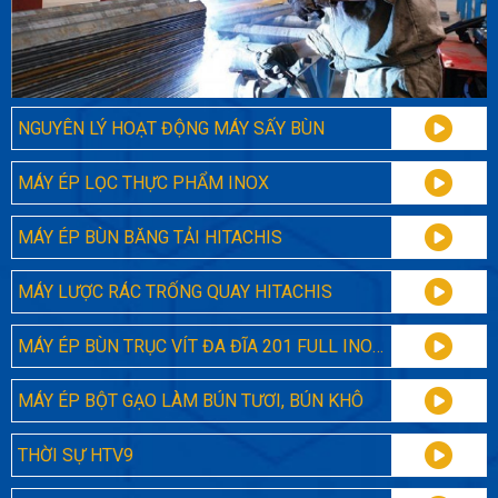
NGUYÊN LÝ HOẠT ĐỘNG MÁY SẤY BÙN
MÁY ÉP LỌC THỰC PHẨM INOX
MÁY ÉP BÙN BĂNG TẢI HITACHIS
MÁY LƯỢC RÁC TRỐNG QUAY HITACHIS
MÁY ÉP BÙN TRỤC VÍT ĐA ĐĨA 201 FULL INOX - HITACHIS
MÁY ÉP BỘT GẠO LÀM BÚN TƯƠI, BÚN KHÔ
THỜI SỰ HTV9