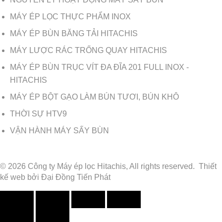
MÁY ÉP LỌC THỰC PHẨM INOX
MÁY ÉP BÙN BĂNG TẢI HITACHIS
MÁY LƯỢC RÁC TRỐNG QUAY HITACHIS
MÁY ÉP BÙN TRỤC VÍT ĐA ĐĨA 201 FULL INOX -
HITACHIS
MÁY ÉP BỘT GẠO LÀM BÚN TƯƠI, BÚN KHÔ
THỜI SỰ HTV9
VẬN HÀNH MÁY SẤY BÙN
© 2026 Công ty Máy ép lọc Hitachis, All rights reserved.
Thiết
kế web
bởi
Đại Đồng Tiến Phát