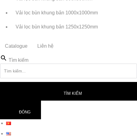
Vải lọc bùn khung bản 1000x1000mm
Vải lọc bùn khung bản 1250x1250mm
Catalogue
Liên hệ
Tìm kiếm
TÌM KIẾM
ĐÓNG