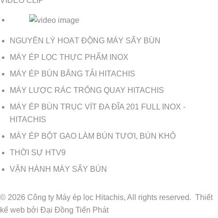
VIDEO CLIP
NGUYÊN LÝ HOẠT ĐỘNG MÁY SẤY BÙN
MÁY ÉP LỌC THỰC PHẨM INOX
MÁY ÉP BÙN BĂNG TẢI HITACHIS
MÁY LƯỢC RÁC TRỐNG QUAY HITACHIS
MÁY ÉP BÙN TRỤC VÍT ĐA ĐĨA 201 FULL INOX -
HITACHIS
MÁY ÉP BỘT GẠO LÀM BÚN TƯƠI, BÚN KHÔ
THỜI SỰ HTV9
VẬN HÀNH MÁY SẤY BÙN
© 2026 Công ty Máy ép lọc Hitachis, All rights reserved.
Thiết
kế web
bởi
Đại Đồng Tiến Phát