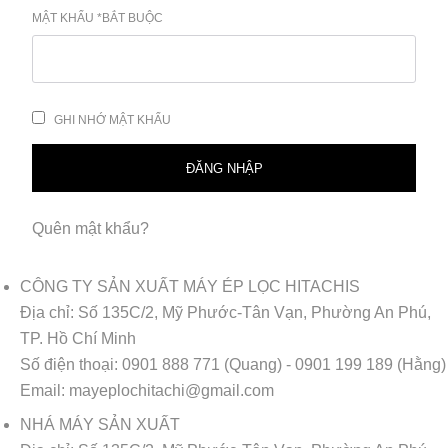
MẬT KHẨU
*
BẮT BUỘC
GHI NHỚ MẬT KHẨU
ĐĂNG NHẬP
Quên mật khẩu?
CÔNG TY SẢN XUẤT MÁY ÉP LỌC HITACHIS
Địa chỉ:
Số 135C/2, Mỹ Phước-Tân Vạn, Phường An Phú,
TP. Hồ Chí Minh
Số điện thoại:
0901 888 771 (Quang) - 0901 199 189 (Hằng)
Email:
mayeplochitachi@gmail.com
NHÁ MÁY SẢN XUẤT