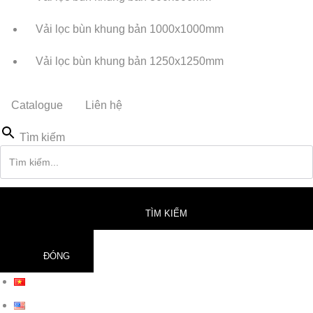
Vải lọc bùn khung bản 1000x1000mm
Vải lọc bùn khung bản 1250x1250mm
Catalogue
Liên hệ
Tìm kiếm
TÌM KIẾM
ĐÓNG