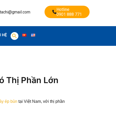
Hotline
tachi@gmail.com
0901 888 771
N HỆ
ó Thị Phần Lớn
máy ép bùn
tại Việt Nam, với thị phần