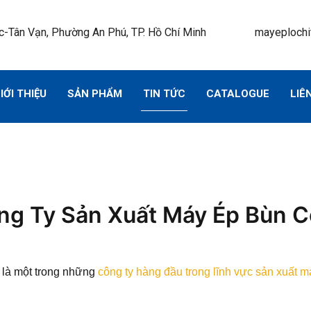
-Tân Vạn, Phường An Phú, TP. Hồ Chí Minh
mayeplochi
IỚI THIỆU
SẢN PHẨM
TIN TỨC
CATALOGUE
LIÊ
ông Ty Sản Xuất Máy Ép Bùn C
 là một trong những
công ty hàng đầu trong lĩnh vực sản xuất 